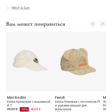
Mitch & Son
Вам может понравиться
Mini Rodini
Fendi
Molo
Кепка Кремовая с вышивкой
Кепка бежевая с логотипом FF
Girls
ear
И.Т.
и ушками мишки для
Print
36,00 £
18,00 £
мальчиков
35,00
-50%