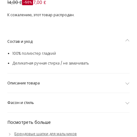
Boys Navy Blue & Beige Colourblock Cap
14,00 £
7,00 £
-50%
К сожалению, этот товар распродан.
Состав и уход
100% полиэстер гладкий
Деликатная ручная стирка / не замачивать
Описание товара
Фасон и стиль
Посмотреть больше
Брендовые шапки для мальчиков