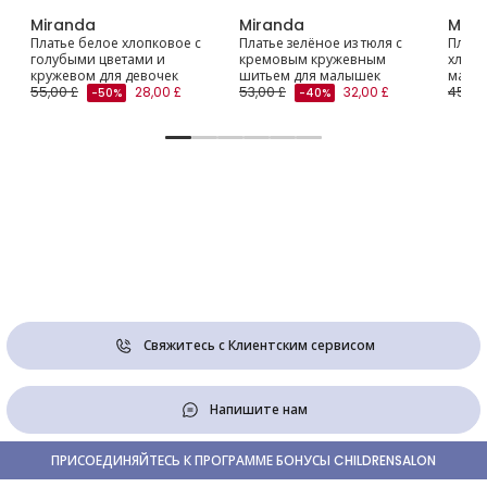
Miranda
Miranda
Mira
Платье белое хлопковое с
Платье зелёное из тюля с
Плать
голубыми цветами и
кремовым кружевным
хлопк
кружевом для девочек
шитьем для малышек
малы
55,00 £
28,00 £
53,00 £
32,00 £
45,00
-50%
-40%
Свяжитесь с Клиентским сервисом
Напишите нам
ПРИСОЕДИНЯЙТЕСЬ К ПРОГРАММЕ БОНУСЫ CHILDRENSALON