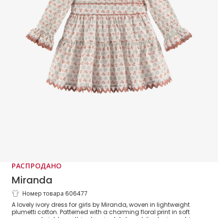
РАСПРОДАНО
Miranda
Номер товара 606477
Girls Ivory Floral Cotton Long-Sleeved
A lovely ivory dress for girls by Miranda, woven in lightweight
Dress
plumetti cotton. Patterned with a charming floral print in soft