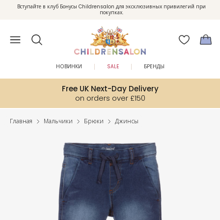
Вступайте в клуб Бонусы Childrensalon для эксклюзивных привилегий при
Enjoy 10% off your first order as a little welcome gift. Sign up here.
покупках.
НОВИНКИ
SALE
БРЕНДЫ
Free UK Next-Day Delivery
on orders over £150
Главная
Мальчики
Брюки
Джинсы