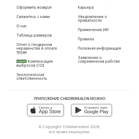
Оформить возврат
Карьера
Свяжитесь с нами
Уведомление о
приватности
О нас
Применение ИИ
Таблица размеров
Правила
Отчет о гендерном
неравенстве в оплате
Полезная информация
труда
Заявление о
Компенсация
современном рабстве
НОВИНКИ
выбросов CO2
Экологическая
ответственность
ПРИЛОЖЕНИЕ CHILDRENSALON МОЖНО
Скачать в
Установить через
App Store
Google Play
© Copyright
Childrensalon 2026
,
все права защищены.