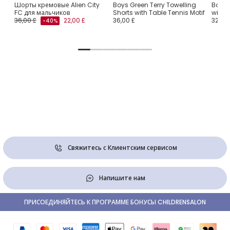
ого
Шорты кремовые Alien City
Boys Green Terry Towelling
Boys 
FC для мальчиков
Shorts with Table Tennis Motif
with 
36,00 £
22,00 £
36,00 £
32,00 
-40%
Свяжитесь с Клиентским сервисом
Напишите нам
ПРИСОЕДИНЯЙТЕСЬ К ПРОГРАММЕ БОНУСЫ CHILDRENSALON