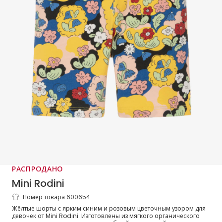
РАСПРОДАНО
Mini Rodini
Номер товара 600654
Шорты желтые из органического
Жёлтые шорты с ярким синим и розовым цветочным узором для
хлопка с цветами для девочек
девочек от Mini Rodini. Изготовлены из мягкого органического