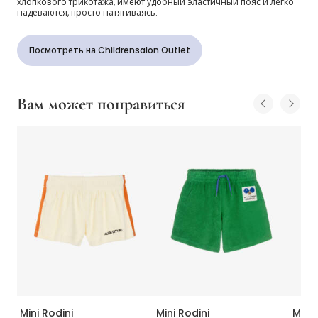
хлопкового трикотажа, имеют удобный эластичный пояс и легко
надеваются, просто натягиваясь.
Посмотреть на Childrensalon Outlet
Вам может понравиться
Mini Rodini
Mini Rodini
Mini 