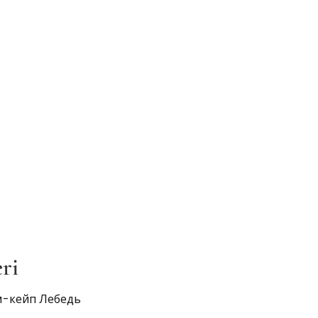
ri
м-кейп Лебедь