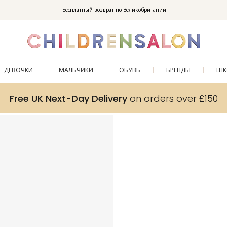
Enjoy 10% off your first order as a little welcome gift. Sign up here.
Бесплатный возврат по Великобритании
ДЕВОЧКИ
МАЛЬЧИКИ
ОБУВЬ
БРЕНДЫ
ШК
Free UK Next-Day Delivery
on orders over £150