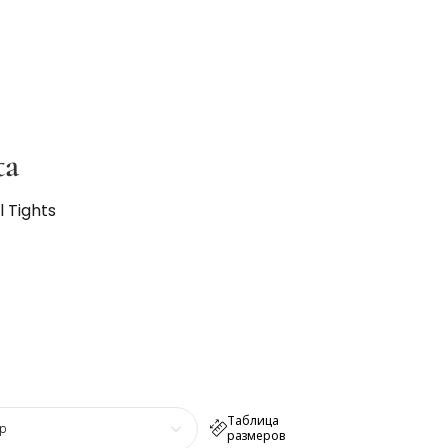
ta
l Tights
Таблица
р
размеров