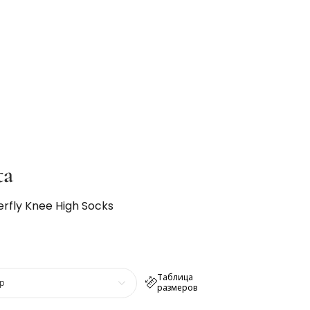
ta
terfly Knee High Socks
Таблица
р
размеров