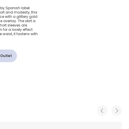
ulle
s by Spanish label
fort and modesty, this
e Dress
e with a glittery gold
overlay. The skirt is
short sleeves are
 for a lovely effect.
 waist, it fastens with
 Outlet