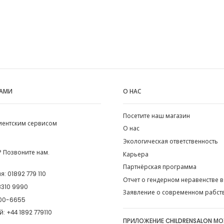
НАМИ
О НАС
Посетите наш магазин
лиентским сервисом
О нас
Экологическая ответственность
 Позвоните нам.
Карьера
Партнёрская программа
ия:
01892 779 110
Отчет о гендерном неравенстве в
8310 9990
Заявление о современном рабст
00-6655
й:
+44 1892 779110
ПРИЛОЖЕНИЕ CHILDRENSALON М