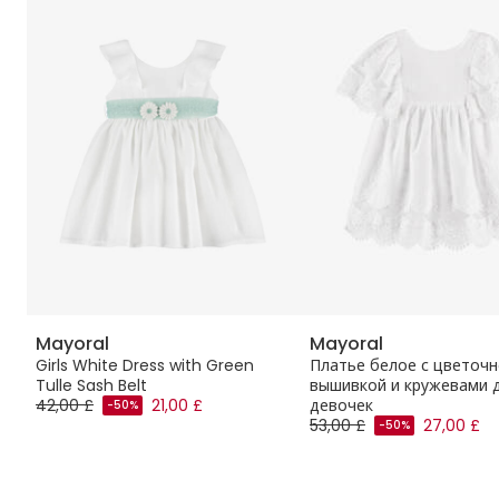
Mayoral
Mayoral
о
Girls White Dress with Green
Платье белое с цветоч
Tulle Sash Belt
вышивкой и кружевами 
42,00 £
21,00 £
девочек
-50%
53,00 £
27,00 £
-50%