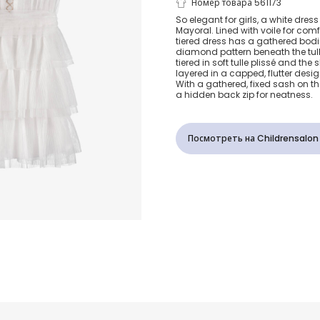
Girls White T
Номер товара 561173
So elegant for girls, a white dres
Mayoral. Lined with voile for com
Plissé Sparkl
tiered dress has a gathered bodic
diamond pattern beneath the tulle 
tiered in soft tulle plissé and the 
layered in a capped, flutter design
With a gathered, fixed sash on the
a hidden back zip for neatness.
Посмотреть на Childrensalon