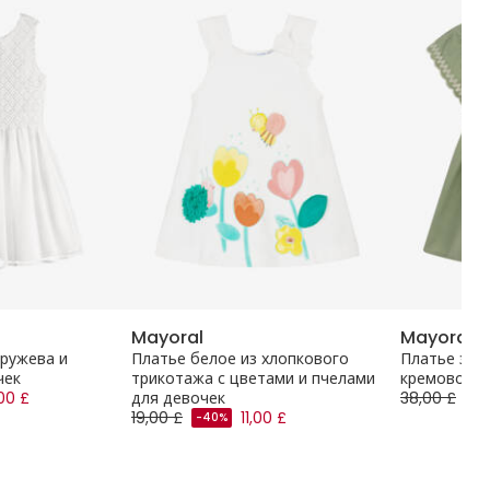
Mayoral
Mayoral
кружева и
Платье белое из хлопкового
Платье зел
чек
трикотажа с цветами и пчелами
кремовой в
00 £
для девочек
38,00 £
-4
19,00 £
11,00 £
-40%