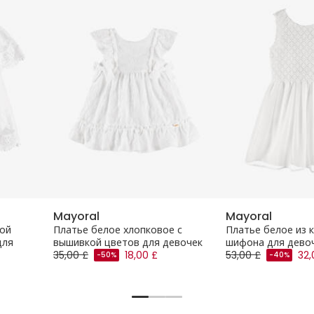
Mayoral
Mayoral
ной
Платье белое хлопковое с
Платье белое из 
для
вышивкой цветов для девочек
шифона для дево
35,00 £
18,00 £
53,00 £
32,
-50%
-40%