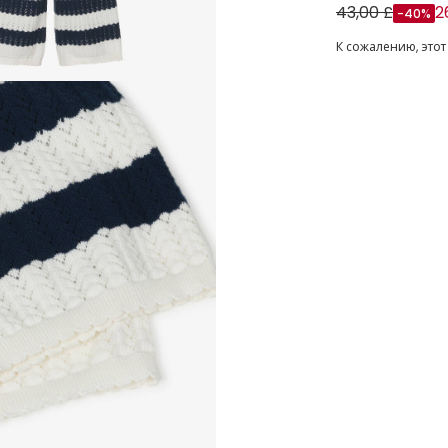
Girls Ivory & 
43,00 £
2
-40%
К сожалению, этот