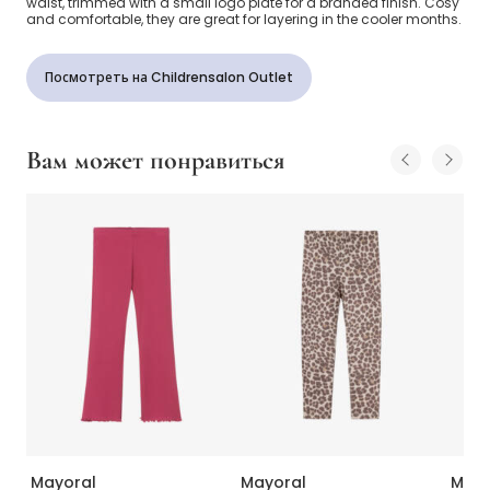
waist, trimmed with a small logo plate for a branded finish. Cosy
and comfortable, they are great for layering in the cooler months.
Посмотреть на Childrensalon Outlet
Вам может понравиться
Mayoral
Mayoral
Mayo