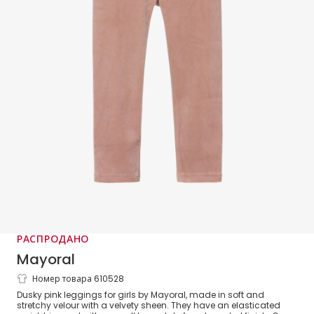
РАСПРОДАНО
Mayoral
Номер товара 610528
Girls Dusky Pink Velour Leggings
Dusky pink leggings for girls by Mayoral, made in soft and
stretchy velour with a velvety sheen. They have an elasticated