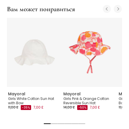
Вам может понравиться
Mayoral
Mayoral
Mayo
ther
Girls White Cotton Sun Hat
Girls Pink & Orange Cotton
Girls 
with Bow
Reversible Sun Hat
Bow
11,00 £
7,00 £
14,00 £
7,00 £
11,00 £
-35%
-50%