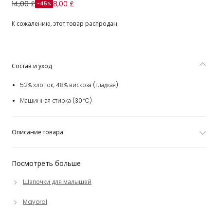
Baby Girls White Cotton Sun Hat with Bow
14,00 £
8,00 £
-45%
К сожалению, этот товар распродан.
Состав и уход
52% хлопок, 48% вискоза (гладкая)
Машинная стирка (30*C)
Описание товара
Посмотреть больше
Шапочки для малышей
Mayoral