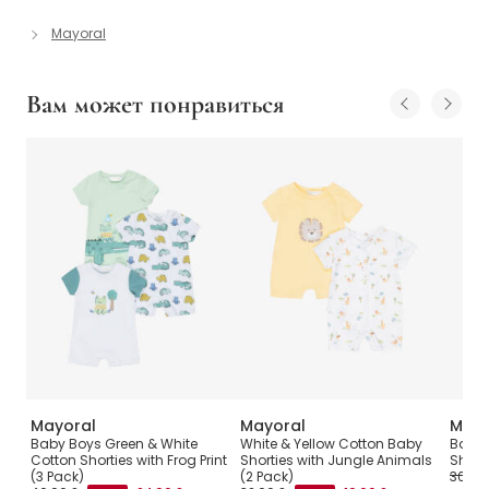
Mayoral
Вам может понравиться
Mayoral
Mayoral
Mayo
de
Baby Boys Green & White
White & Yellow Cotton Baby
Baby 
Cotton Shorties with Frog Print
Shorties with Jungle Animals
Shorti
(3 Pack)
(2 Pack)
30,00