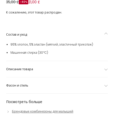
Baby Girls Pink & Ivory Cotton Teddy Bear Shorties (2
35,00 £
21,00 £
-40%
Pack)
К сожалению, этот товар распродан.
Состав и уход
95% хлопок, 5% эластан (мягкий, эластичный трикотаж)
Машинная стирка (30*C)
Описание товара
Фасон и стиль
Посмотреть больше
Брендовые комбинезоны для малышей