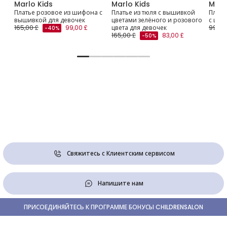
Marlo Kids
Marlo Kids
Marl
ess
Платье розовое из шифона с
Платье из тюля с вышивкой
Плать
вышивкой для девочек
цветами зелёного и розового
с цве
165,00 £
99,00 £
цвета для девочек
99,00
-40%
165,00 £
83,00 £
-50%
Свяжитесь с Клиентским сервисом
Напишите нам
ПРИСОЕДИНЯЙТЕСЬ К ПРОГРАММЕ БОНУСЫ CHILDRENSALON