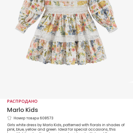
РАСПРОДАНО
Marlo Kids
Номер товара 608573
Girls White Floral Diamanté & Lace
Girls white dress by Marlo Kids, patterned with florals in shades of
Cotton Dress
pink, blue, yellow and green. Ideal for special occasions, this