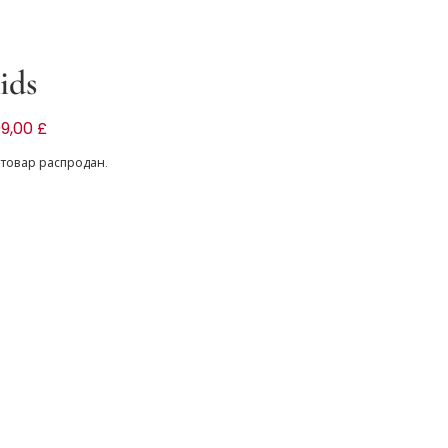
ids
ое из шифона с вышивкой для девочек
9,00 £
 товар распродан.