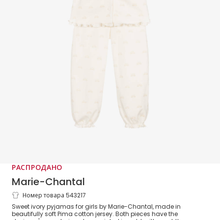
РАСПРОДАНО
Marie-Chantal
Номер товара 543217
Кремовая пижама из хлопка пима
Sweet ivory pyjamas for girls by Marie-Chantal, made in
beautifully soft Pima cotton jersey. Both pieces have the