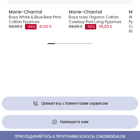
Marie-Chantal
Marie-Chantal
Mari
Jouy
Boys White & Blue Bear Print
Boys Ivory Organic Cotton
White
Cotton Pyjamas
Cowboy Print Long Pyjamas
Pyjam
69,00 £
41,00 £
69,00 £
35,00 £
Crest
-40%
-50%
89,00
Свяжитесь с Клиентским сервисом
Напишите нам
ПРИСОЕДИНЯЙТЕСЬ К ПРОГРАММЕ БОНУСЫ CHILDRENSALON