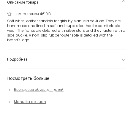
Описание товара
Номер товара 461013
Soft white leather sandals for girls by Manuela de Juan. They are
handmade and lined in soft and supple leather for comfortable
wear. The fronts are detailed with silver stars and they fasten with a
side buckle. A non-slip rubber outer sole is detailed with the
brand's logo.
Подробнее
Посмотреть больше
Брендовая обувь для детей
Manuela de Juan