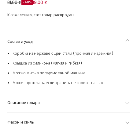
Girls Pink Butterfly Motifs Lunch Box (17cm)
31,00 £
19,00 £
-40%
К сожалению, этот товар распродан.
Состав и уход
Коробка из нержавеющей стали (прочная и надежная)
Крышка из силикона (мягкая и гибкая)
Можно мыть в посудомоечной машине
Может протекать, если хранить не горизонтально
Описание товара
Фасон и стиль