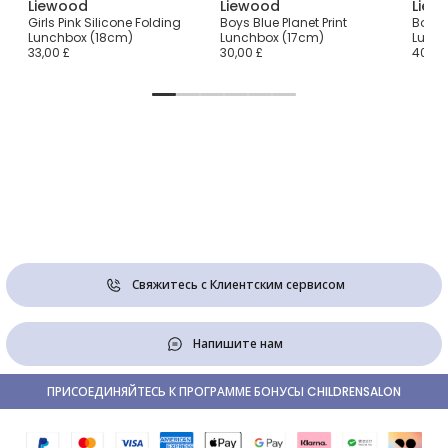
Liewood
Liewood
Liew
Girls Pink Silicone Folding
Boys Blue Planet Print
Boys N
Lunchbox (18cm)
Lunchbox (17cm)
Lunch
33,00 £
30,00 £
40,00
Свяжитесь с Клиентским сервисом
Напишите нам
ПРИСОЕДИНЯЙТЕСЬ К ПРОГРАММЕ БОНУСЫ CHILDRENSALON