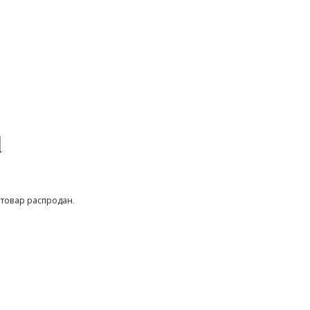
d
lcro Peach Sandals
 товар распродан.