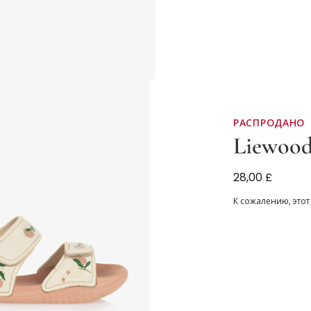
РАСПРОДАНО
Liewoo
Girls Ivory Ve
28,00 £
К сожалению, этот