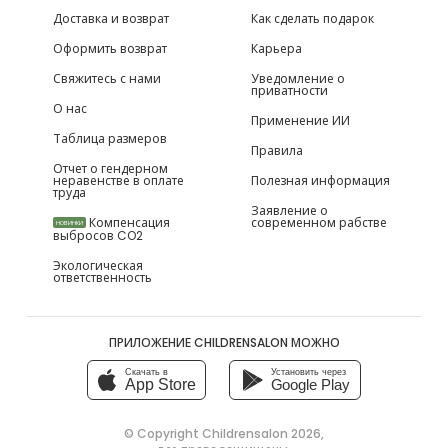
Доставка и возврат
Как сделать подарок
Оформить возврат
Карьера
Свяжитесь с нами
Уведомление о
приватности
О нас
Применение ИИ
Таблица размеров
Правила
Отчет о гендерном
неравенстве в оплате
Полезная информация
труда
Заявление о
Компенсация
современном рабстве
НОВИНКИ
выбросов CO2
Экологическая
ответственность
ПРИЛОЖЕНИЕ CHILDRENSALON МОЖНО
Скачать в
Установить через
App Store
Google Play
© Copyright
Childrensalon 2026
,