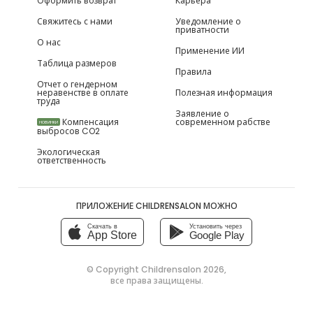
Оформить возврат
Карьера
Свяжитесь с нами
Уведомление о
приватности
О нас
Применение ИИ
Таблица размеров
Правила
Отчет о гендерном
неравенстве в оплате
Полезная информация
труда
Заявление о
Компенсация
современном рабстве
НОВИНКИ
выбросов CO2
Экологическая
ответственность
ПРИЛОЖЕНИЕ CHILDRENSALON МОЖНО
Скачать в
Установить через
App Store
Google Play
© Copyright
Childrensalon 2026
,
все права защищены.