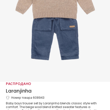
РАСПРОДАНО
Laranjinha
Номер товара 608943
Baby Boys Beige & Blue Corduroy
Baby boys trouser set by Laranjinha blends classic style with
Trouser Set
comfort. The beige wool blend knitted sweater features a