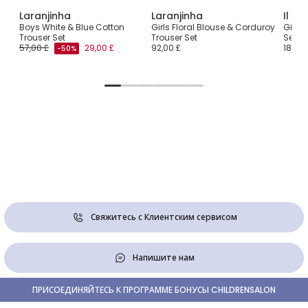
Laranjinha
Laranjinha
Il Gu
n
Boys White & Blue Cotton
Girls Floral Blouse & Corduroy
Girls 
Trouser Set
Trouser Set
Set
57,00 £
29,00 £
92,00 £
184,00
-50%
Свяжитесь с Клиентским сервисом
Напишите нам
ПРИСОЕДИНЯЙТЕСЬ К ПРОГРАММЕ БОНУСЫ CHILDRENSALON