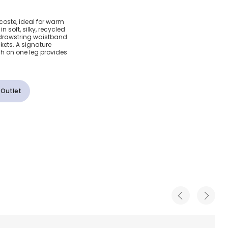
rocodile
coste, ideal for warm
 soft, silky, recycled
 drawstring waistband
ckets. A signature
h on one leg provides
 Outlet