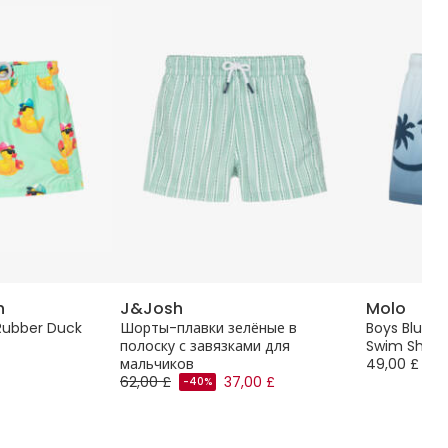
h
J&Josh
Molo
 Rubber Duck
Шорты-плавки зелёные в
Boys Blue S
полоску с завязками для
Swim Short
мальчиков
49,00 £
62,00 £
37,00 £
-40%