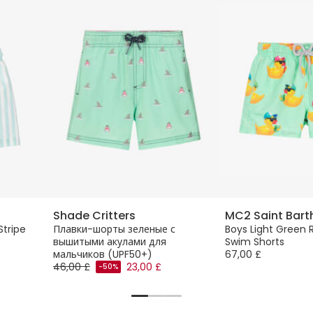
Shade Critters
MC2 Saint Bart
Stripe
Плавки-шорты зеленые с
Boys Light Green
вышитыми акулами для
Swim Shorts
мальчиков (UPF50+)
67,00 £
46,00 £
23,00 £
-50%