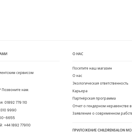
НАМИ
О НАС
Посетите наш магазин
лиентским сервисом
О нас
Экологическая ответственность
 Позвоните нам.
Карьера
Партнёрская программа
ия:
01892 779 110
Отчет о гендерном неравенстве в
8310 9990
Заявление о современном рабст
00-6655
й:
+44 1892 779110
ПРИЛОЖЕНИЕ CHILDRENSALON М