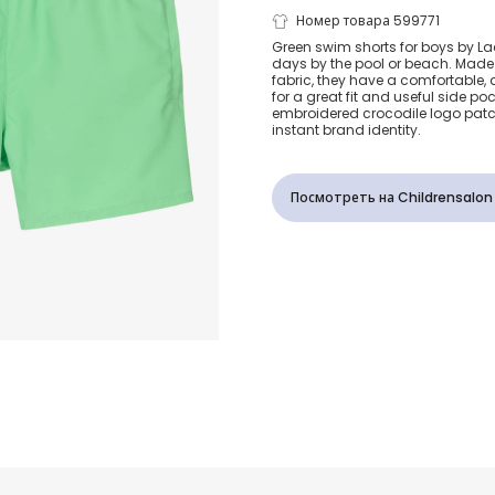
Boys Green C
Номер товара 599771
Green swim shorts for boys by La
days by the pool or beach. Made in
Swim Shorts
fabric, they have a comfortable,
for a great fit and useful side po
embroidered crocodile logo patc
instant brand identity.
Посмотреть на Childrensalon