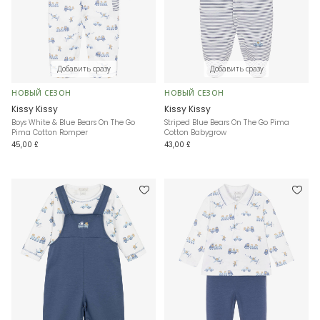
Добавить сразу
Добавить сразу
НОВЫЙ СЕЗОН
НОВЫЙ СЕЗОН
Kissy Kissy
Kissy Kissy
Boys White & Blue Bears On The Go
Striped Blue Bears On The Go Pima
Pima Cotton Romper
Cotton Babygrow
45,00 £
43,00 £