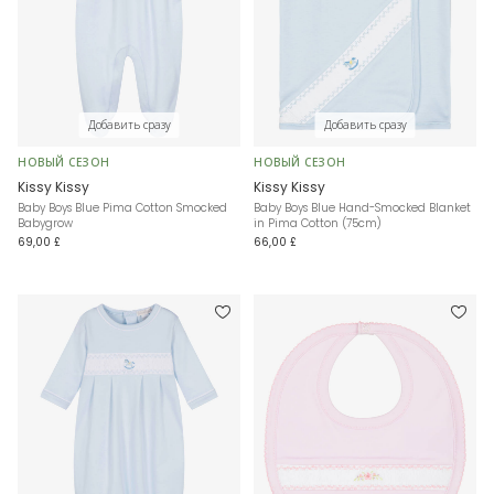
Добавить сразу
Добавить сразу
НОВЫЙ СЕЗОН
НОВЫЙ СЕЗОН
Kissy Kissy
Kissy Kissy
Baby Boys Blue Pima Cotton Smocked
Baby Boys Blue Hand-Smocked Blanket
Babygrow
in Pima Cotton (75cm)
69,00 £
66,00 £