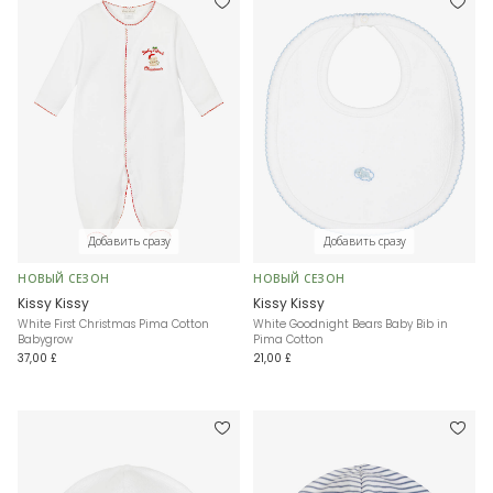
Добавить сразу
Добавить сразу
НОВЫЙ СЕЗОН
НОВЫЙ СЕЗОН
Kissy Kissy
Kissy Kissy
White First Christmas Pima Cotton
White Goodnight Bears Baby Bib in
Babygrow
Pima Cotton
37,00 £
21,00 £