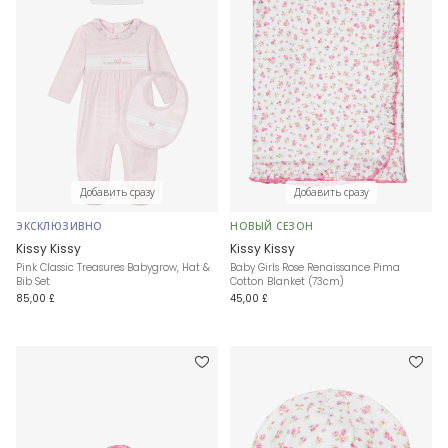
Добавить сразу
Добавить сразу
ЭКСКЛЮЗИВНО
НОВЫЙ СЕЗОН
Kissy Kissy
Kissy Kissy
Pink Classic Treasures Babygrow, Hat &
Baby Girls Rose Renaissance Pima
Bib Set
Cotton Blanket (73cm)
85,00 £
45,00 £