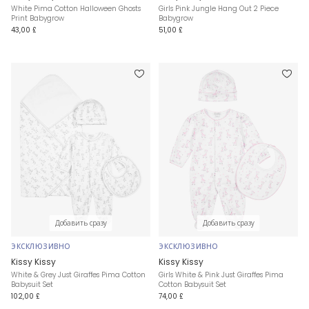
White Pima Cotton Halloween Ghosts
Girls Pink Jungle Hang Out 2 Piece
Print Babygrow
Babygrow
43,00 £
51,00 £
Добавить сразу
Добавить сразу
ЭКСКЛЮЗИВНО
ЭКСКЛЮЗИВНО
Kissy Kissy
Kissy Kissy
White & Grey Just Giraffes Pima Cotton
Girls White & Pink Just Giraffes Pima
Babysuit Set
Cotton Babysuit Set
102,00 £
74,00 £