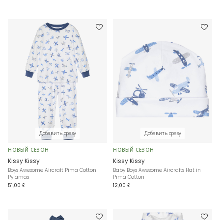
Добавить сразу
Добавить сразу
НОВЫЙ СЕЗОН
НОВЫЙ СЕЗОН
Kissy Kissy
Kissy Kissy
Boys Awesome Aircraft Pima Cotton
Baby Boys Awesome Aircrafts Hat in
Pyjamas
Pima Cotton
51,00 £
12,00 £