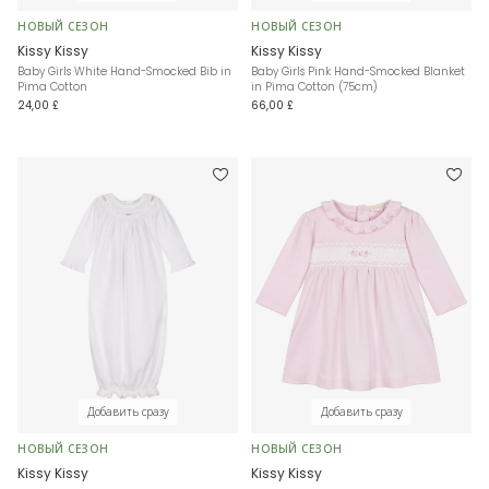
НОВЫЙ СЕЗОН
НОВЫЙ СЕЗОН
Kissy Kissy
Kissy Kissy
Baby Girls White Hand-Smocked Bib in
Baby Girls Pink Hand-Smocked Blanket
Pima Cotton
in Pima Cotton (75cm)
24,00 £
66,00 £
Добавить сразу
Добавить сразу
НОВЫЙ СЕЗОН
НОВЫЙ СЕЗОН
Kissy Kissy
Kissy Kissy