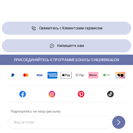
Свяжитесь с Клиентским сервисом
Напишите нам
ПРИСОЕДИНЯЙТЕСЬ К ПРОГРАММЕ БОНУСЫ CHILDRENSALON
Подпишитесь на нашу рассылку