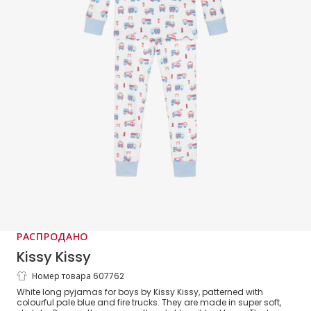
РАСПРОДАНО
Kissy Kissy
Номер товара 607762
Boys White & Blue Cotton Fight The Fire
White long pyjamas for boys by Kissy Kissy, patterned with
Pyjamas
colourful pale blue and fire trucks. They are made in super soft,