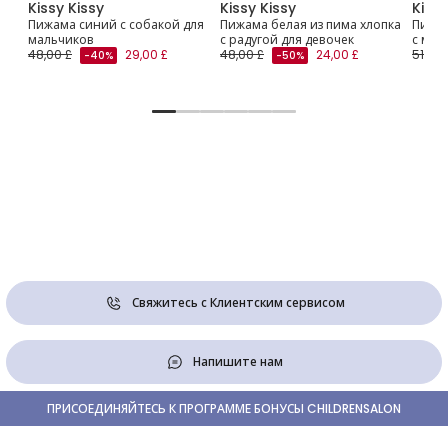
Kissy Kissy
Kissy Kissy
Kissy
офи
Пижама синий с собакой для
Пижама белая из пима хлопка
Пижам
мальчиков
с радугой для девочек
с миш
48,00 £
29,00 £
48,00 £
24,00 £
51,00 
-40%
-50%
Свяжитесь с Клиентским сервисом
Напишите нам
ПРИСОЕДИНЯЙТЕСЬ К ПРОГРАММЕ БОНУСЫ CHILDRENSALON