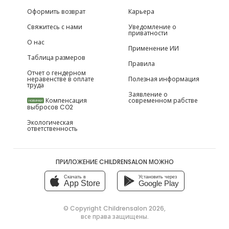
Оформить возврат
Карьера
Свяжитесь с нами
Уведомление о
приватности
О нас
Применение ИИ
Таблица размеров
Правила
Отчет о гендерном
неравенстве в оплате
Полезная информация
труда
Заявление о
Компенсация
современном рабстве
НОВИНКИ
выбросов CO2
Экологическая
ответственность
ПРИЛОЖЕНИЕ CHILDRENSALON МОЖНО
Скачать в
Установить через
App Store
Google Play
© Copyright
Childrensalon 2026
,
все права защищены.