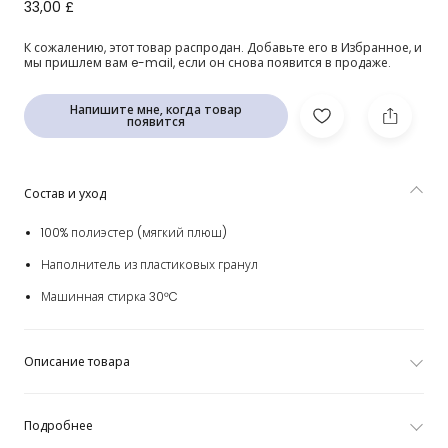
Бежевый застенчивый щенок Орландо (34см)
33,00 £
К сожалению, этот товар распродан. Добавьте его в Избранное, и
мы пришлем вам e-mail, если он снова появится в продаже.
Напишите мне, когда товар
появится
Состав и уход
100% полиэстер (мягкий плюш)
Наполнитель из пластиковых гранул
Машинная стирка 30°C
Описание товара
Подробнее