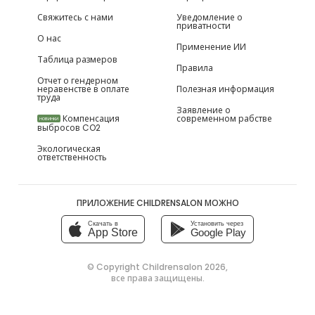
Свяжитесь с нами
Уведомление о
приватности
О нас
Применение ИИ
Таблица размеров
Правила
Отчет о гендерном
неравенстве в оплате
Полезная информация
труда
Заявление о
Компенсация
современном рабстве
НОВИНКИ
выбросов CO2
Экологическая
ответственность
ПРИЛОЖЕНИЕ CHILDRENSALON МОЖНО
Скачать в
Установить через
App Store
Google Play
© Copyright
Childrensalon 2026
,
все права защищены.