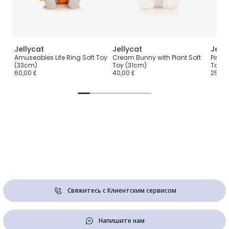
Jellycat
Jellycat
Jell
t
Amuseables Life Ring Soft Toy
Cream Bunny with Plant Soft
Pink 
(33cm)
Toy (31cm)
Toy (
60,00 £
40,00 £
25,00
Свяжитесь с Клиентским сервисом
Напишите нам