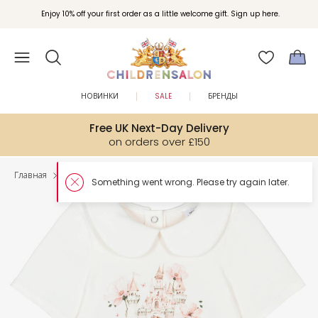
Enjoy 10% off your first order as a little welcome gift. Sign up here.
НОВИНКИ
SALE
БРЕНДЫ
Free UK Next-Day Delivery
on orders over £150
Главная
Малыши
Комбинезоны
Somethin