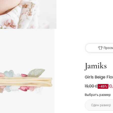
Просм
Jamiks
Girls Beige Fl
19,00 £
10
-45%
Выбрать размер