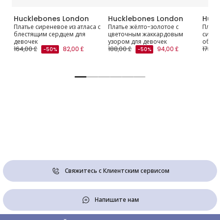
Hucklebones London
Hucklebones London
Huck
Платье сиреневое из атласа с
Платье жёлто-золотое с
Плать
 и
блестящим сердцем для
цветочным жаккардовым
сирен
девочек
узором для девочек
оборк
164,00 £
82,00 £
188,00 £
94,00 £
173,00
-50%
-50%
Свяжитесь с Клиентским сервисом
Напишите нам