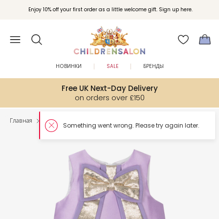
Enjoy 10% off your first order as a little welcome gift. Sign up here.
НОВИНКИ
SALE
БРЕНДЫ
Free UK Next-Day Delivery
on orders over £150
Главная
Девочки
Платья
Somethin