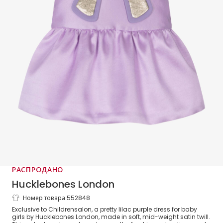
РАСПРОДАНО
Hucklebones London
Номер товара 552848
Baby Girls Purple Satin Bow Dress
Exclusive to Childrensalon, a pretty lilac purple dress for baby
girls by Hucklebones London, made in soft, mid-weight satin twill.