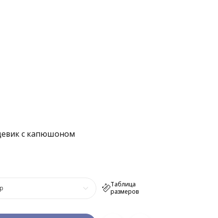
девик с капюшоном
Таблица
р
размеров