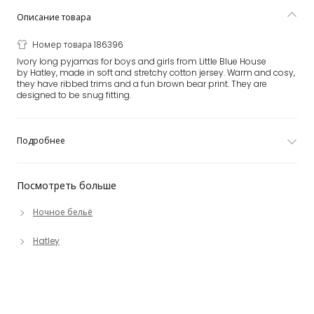
Описание товара
Номер товара 186396
Ivory long pyjamas for boys and girls from Little Blue House
by Hatley, made in soft and stretchy cotton jersey. Warm and cosy,
they have ribbed trims and a fun brown bear print. They are
designed to be snug fitting.
Подробнее
Посмотреть больше
Ночное бельё
Hatley