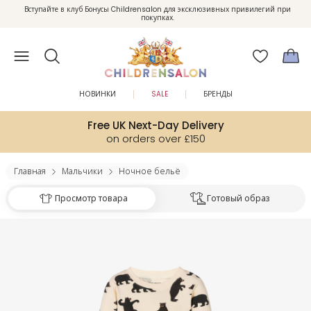
Вступайте в клуб Бонусы Childrensalon для эксклюзивных привилегий при
Enjoy 10% off your first order as a little welcome gift. Sign up here.
покупках.
НОВИНКИ
SALE
БРЕНДЫ
Free UK Next-Day Delivery
on orders over £150
Главная
Мальчики
Ночное бельё
Просмотр товара
Готовый образ