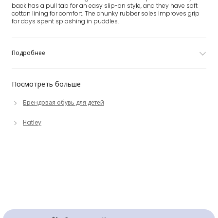
back has a pull tab for an easy slip-on style, and they have soft
cotton lining for comfort. The chunky rubber soles improves grip
for days spent splashing in puddles.
Подробнее
Посмотреть больше
Брендовая обувь для детей
Hatley