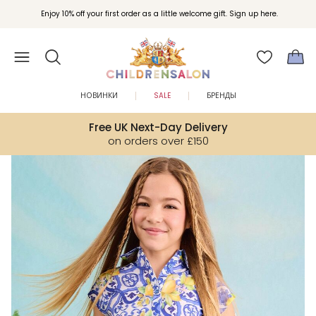
Вступайте в клуб Бонусы Childrensalon для эксклюзивных привилегий при
Enjoy 10% off your first order as a little welcome gift. Sign up here.
покупках.
НОВИНКИ
SALE
БРЕНДЫ
Free UK Next-Day Delivery
on orders over £150