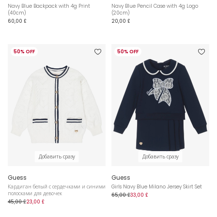
Navy Blue Backpack with 4g Print
Navy Blue Pencil Case with 4g Logo
(40cm)
(20cm)
60,00 £
20,00 £
50% OFF
50% OFF
Добавить сразу
Добавить сразу
Guess
Guess
Кардиган белый с сердечками и синими
Girls Navy Blue Milano Jersey Skirt Set
полосками для девочек
65,00 £
33,00 £
45,00 £
23,00 £