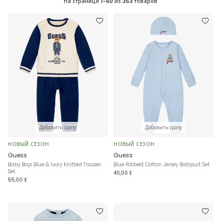
На странице
1-60
из
353
товаров
Добавить сразу
Добавить сразу
НОВЫЙ СЕЗОН
НОВЫЙ СЕЗОН
Guess
Guess
Baby Boys Blue & Ivory Knitted Trouser
Blue Ribbed Cotton Jersey Babysuit Set
Set
40,00 £
55,00 £