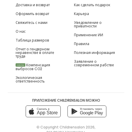
Доставка и возврат
Как сделать подарок
Оформить возврат
Карьера
Свяжитесь с нами
Уведомление о
приватности
О нас
Применение ИИ
Таблица размеров
Правила
Отчет о гендерном
неравенстве в оплате
Полезная информация
труда
Заявление о
Компенсация
современном рабстве
НОВИНКИ
выбросов CO2
Экологическая
ответственность
ПРИЛОЖЕНИЕ CHILDRENSALON МОЖНО
Скачать в
Установить через
App Store
Google Play
© Copyright
Childrensalon 2026
,
все права защищены.