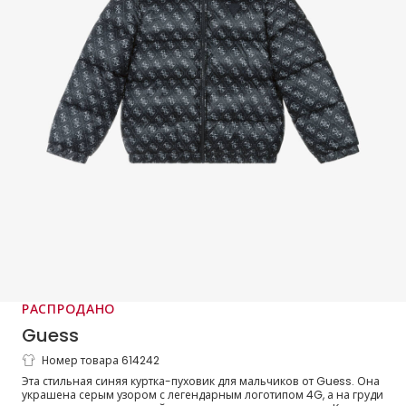
РАСПРОДАНО
Guess
Номер товара 614242
Куртка-пуховик с капюшоном синяя 4G
Эта стильная синяя куртка-пуховик для мальчиков от Guess. Она
для мальчиков
украшена серым узором с легендарным логотипом 4G, а на груди