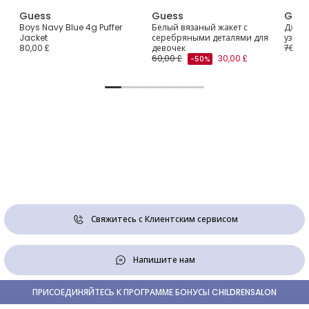
Guess
Guess
Gue
ket
Boys Navy Blue 4g Puffer
Белый вязаный жакет с
Джинс
Jacket
серебряными деталями для
узоро
80,00 £
девочек
70,00
60,00 £
30,00 £
-50%
Свяжитесь с Клиентским сервисом
Напишите нам
ПРИСОЕДИНЯЙТЕСЬ К ПРОГРАММЕ БОНУСЫ CHILDRENSALON