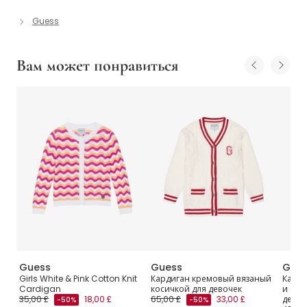
Guess
Вам может понравиться
Guess
Guess
Gue
вый
Girls White & Pink Cotton Knit
Кардиган кремовый вязаный
Карди
Cardigan
косичкой для девочек
и син
35,00 £
18,00 £
65,00 £
33,00 £
девоч
-50%
-50%