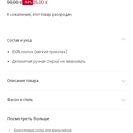
Кардиган кремовый хлопковый с вышитым логотипом
50,00 £
25,00 £
-50%
для мальчиков
К сожалению, этот товар распродан.
Состав и уход
100% хлопок (мягкий трикотаж)
Деликатная ручная стирка/ не замачивать
Описание товара
Фасон и стиль
Посмотреть больше
Брендовые топы для мальчиков