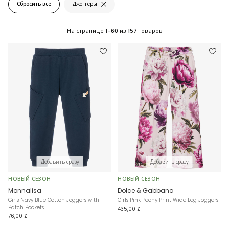
Сбросить все
Джоггеры
На странице
1-60
из
157
товаров
Добавить сразу
Добавить сразу
НОВЫЙ СЕЗОН
НОВЫЙ СЕЗОН
Monnalisa
Dolce & Gabbana
Girls Navy Blue Cotton Joggers with
Girls Pink Peony Print Wide Leg Joggers
Patch Pockets
435,00 £
76,00 £