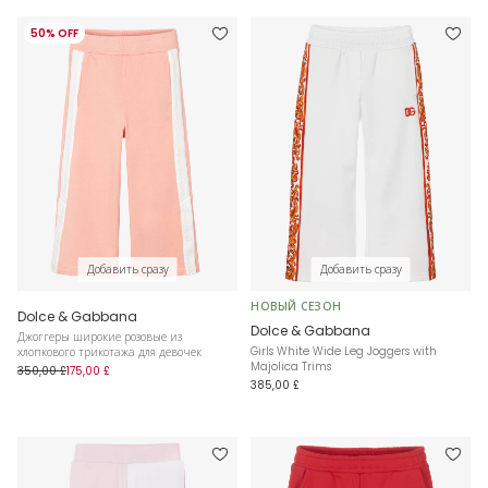
50% OFF
Добавить сразу
Добавить сразу
НОВЫЙ СЕЗОН
Dolce & Gabbana
Dolce & Gabbana
Джоггеры широкие розовые из
Girls White Wide Leg Joggers with
хлопкового трикотажа для девочек
Majolica Trims
350,00 £
175,00 £
385,00 £