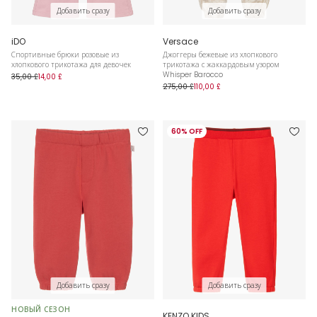
Добавить сразу
Добавить сразу
iDO
Versace
Спортивные брюки розовые из
Джоггеры бежевые из хлопкового
хлопкового трикотажа для девочек
трикотажа с жаккардовым узором
Whisper Barocco
35,00 £
14,00 £
275,00 £
110,00 £
60% OFF
Добавить сразу
Добавить сразу
НОВЫЙ СЕЗОН
KENZO KIDS