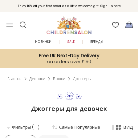
Вступайте в клуб Бонусы Childrensalon для эксклюзивных привилегий при
Enjoy 10% off your first order as a little welcome gift. Sign up here.
покупках.
НОВИНКИ
SALE
БРЕНДЫ
Free UK Next-Day Delivery
on orders over £150
Главная
Девочки
Брюки
Джоггеры
Джоггеры для девочек
Фильтры
( 1 )
Самые Популярные
ВИД