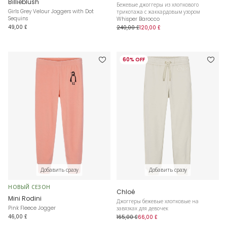
Billieblush
Бежевые джоггеры из хлопкового
Girls Grey Velour Joggers with Dot
трикотажа с жаккардовым узором
Sequins
Whisper Barocco
49,00 £
240,00 £
120,00 £
60% OFF
Добавить сразу
Добавить сразу
НОВЫЙ СЕЗОН
Chloé
Mini Rodini
Джоггеры бежевые хлопковые на
Pink Fleece Jogger
завязках для девочек
46,00 £
165,00 £
66,00 £