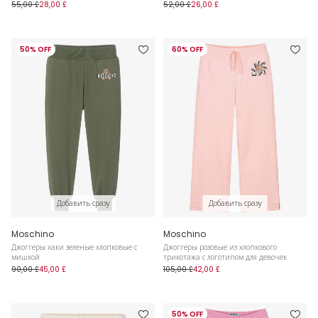
55,00 £
28,00 £
52,00 £
26,00 £
50% OFF
60% OFF
Добавить сразу
Добавить сразу
Moschino
Moschino
Джоггеры хаки зеленые хлопковые с
Джоггеры розовые из хлопкового
мишкой
трикотажа с логотипом для девочек
90,00 £
45,00 £
105,00 £
42,00 £
50% OFF