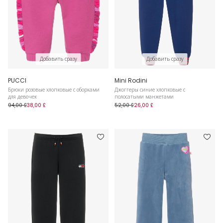
Добавить сразу
Добавить сразу
PUCCI
Mini Rodini
Брюки розовые хлопковые с оборками
Джоггеры синие хлопковые с
для девочек
полосатыми манжетами
94,00 £
38,00 £
52,00 £
26,00 £