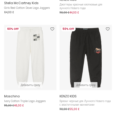
Stella McCartney Kids
Джоггеры красные хлопковые для
Girls Red Cotton Dove Logo Joggers
лунного Нового года
64,00 £
110,00 £
44,00 £
60% OFF
50% OFF
Добавить сразу
Добавить сразу
Moschino
KENZO KIDS
Ivory Cotton Triple Logo Joggers
Брюки черные для Лунного Нового года
с эластичными манжетами
115,00 £
46,00 £
110,00 £
55,00 £