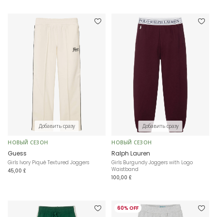
Добавить сразу
Добавить сразу
НОВЫЙ СЕЗОН
НОВЫЙ СЕЗОН
Guess
Ralph Lauren
Girls Ivory Piqué Textured Joggers
Girls Burgundy Joggers with Logo
Waistband
45,00 £
100,00 £
60% OFF