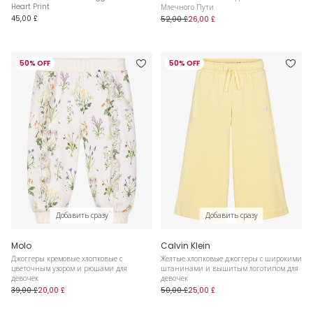
Heart Print
Млечного Пути
45,00 £
52,00 £
26,00 £
50% OFF
50% OFF
Добавить сразу
Добавить сразу
Molo
Calvin Klein
Джоггеры кремовые хлопковые с
Желтые хлопковые джоггеры с широкими
цветочным узором и рюшами для
штанинами и вышитым логотипом для
девочек
девочек
39,00 £
20,00 £
50,00 £
25,00 £