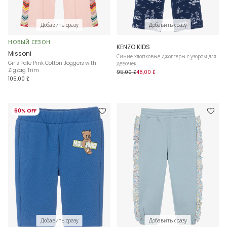
Добавить сразу
Добавить сразу
НОВЫЙ СЕЗОН
KENZO KIDS
Missoni
Синие хлопковые джоггеры с узором для
Girls Pale Pink Cotton Joggers with
девочек
Zigzag Trim
95,00 £
48,00 £
105,00 £
60% OFF
Добавить сразу
Добавить сразу