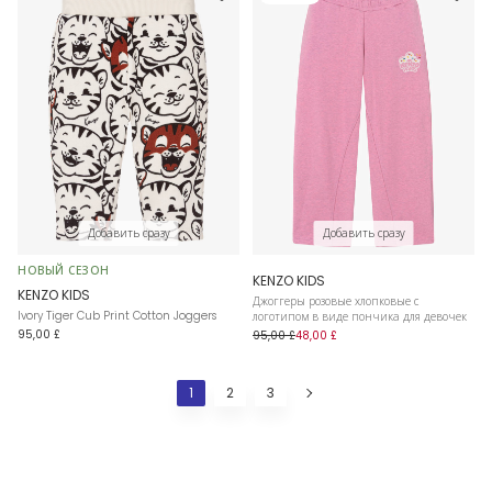
Добавить сразу
Добавить сразу
НОВЫЙ СЕЗОН
KENZO KIDS
KENZO KIDS
Джоггеры розовые хлопковые с
Ivory Tiger Cub Print Cotton Joggers
логотипом в виде пончика для девочек
95,00 £
95,00 £
48,00 £
1
2
3