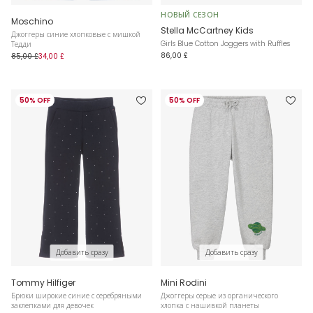
НОВЫЙ СЕЗОН
Moschino
Stella McCartney Kids
Джоггеры синие хлопковые с мишкой
Girls Blue Cotton Joggers with Ruffles
Тедди
86,00 £
85,00 £
34,00 £
50% OFF
50% OFF
Добавить сразу
Добавить сразу
Tommy Hilfiger
Mini Rodini
Брюки широкие синие с серебряными
Джоггеры серые из органического
заклепками для девочек
хлопка с нашивкой планеты