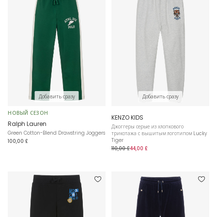
Добавить сразу
Добавить сразу
НОВЫЙ СЕЗОН
KENZO KIDS
Ralph Lauren
Джоггеры серые из хлопкового
Green Cotton-Blend Drawstring Joggers
трикотажа с вышитым логотипом Lucky
Tiger
100,00 £
110,00 £
44,00 £