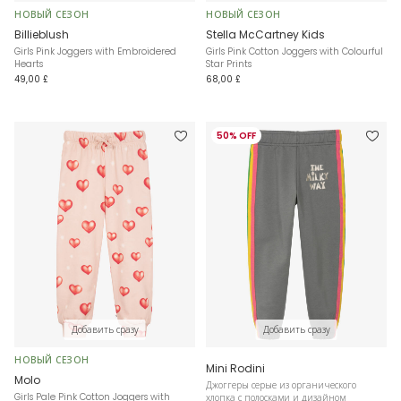
НОВЫЙ СЕЗОН
НОВЫЙ СЕЗОН
Billieblush
Stella McCartney Kids
Girls Pink Joggers with Embroidered
Girls Pink Cotton Joggers with Colourful
Hearts
Star Prints
49,00 £
68,00 £
50% OFF
Добавить сразу
Добавить сразу
НОВЫЙ СЕЗОН
Mini Rodini
Molo
Джоггеры серые из органического
Girls Pale Pink Cotton Joggers with
хлопка с полосками и дизайном