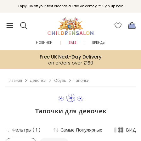
Enjoy 10% off your first order as a little welcome gift. Sign up here.
НОВИНКИ
SALE
БРЕНДЫ
Free UK Next-Day Delivery
on orders over £150
Главная
Девочки
Обувь
Тапочки
Тапочки для девочек
Фильтры
( 1 )
Самые Популярные
ВИД