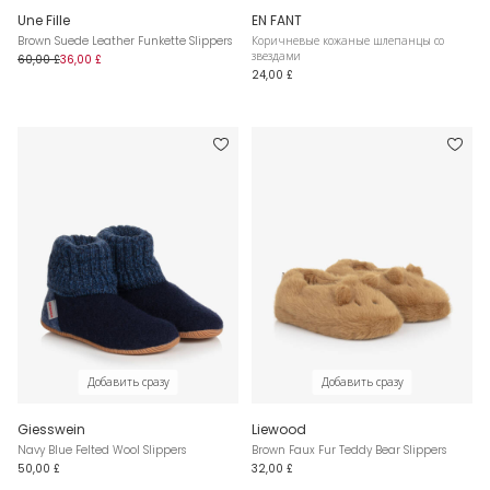
Une Fille
EN FANT
Brown Suede Leather Funkette Slippers
Коричневые кожаные шлепанцы со
звездами
60,00 £
36,00 £
24,00 £
Добавить сразу
Добавить сразу
Giesswein
Liewood
Navy Blue Felted Wool Slippers
Brown Faux Fur Teddy Bear Slippers
50,00 £
32,00 £