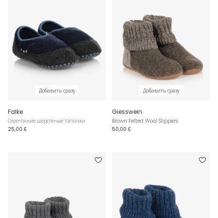
Добавить сразу
Добавить сразу
Falke
Giesswein
Серо-синие шерстяные тапочки
Brown Felted Wool Slippers
25,00 £
50,00 £