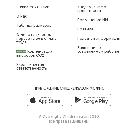
Свяжитесь с нами
Уведомление о
приватности
О нас
Применение ИИ
Таблица размеров
Правила
Отчет о гендерном
неравенстве в оплате
Полезная информация
труда
Заявление о
Компенсация
современном рабстве
НОВИНКИ
выбросов CO2
Экологическая
ответственность
ПРИЛОЖЕНИЕ CHILDRENSALON МОЖНО
Скачать в
Установить через
App Store
Google Play
© Copyright
Childrensalon 2026
,
все права защищены.