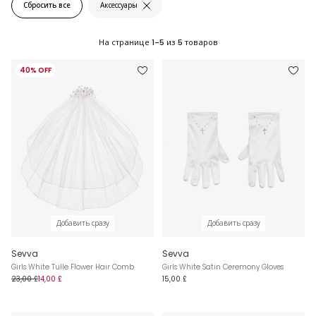
Сбросить все
Аксессуары
На странице
1-5
из
5
товаров
40% OFF
Добавить сразу
Добавить сразу
Sevva
Sevva
Girls White Tulle Flower Hair Comb
Girls White Satin Ceremony Gloves
23,00 £
14,00 £
15,00 £