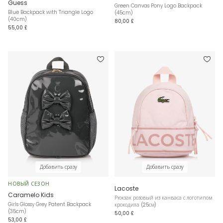
Guess
Green Canvas Pony Logo Backpack
Blue Backpack with Triangle Logo
(45cm)
(40cm)
80,00 £
55,00 £
Добавить сразу
Добавить сразу
НОВЫЙ СЕЗОН
Lacoste
Caramelo Kids
Рюкзак розовый из канваса с логотипом
Girls Glossy Grey Patent Backpack
крокодила (25см)
(35cm)
50,00 £
53,00 £