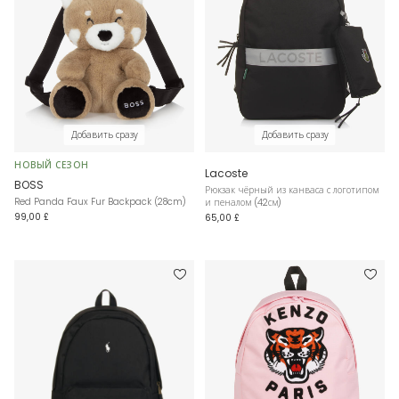
Добавить сразу
Добавить сразу
НОВЫЙ СЕЗОН
Lacoste
BOSS
Рюкзак чёрный из канваса с логотипом
Red Panda Faux Fur Backpack (28cm)
и пеналом (42см)
99,00 £
65,00 £