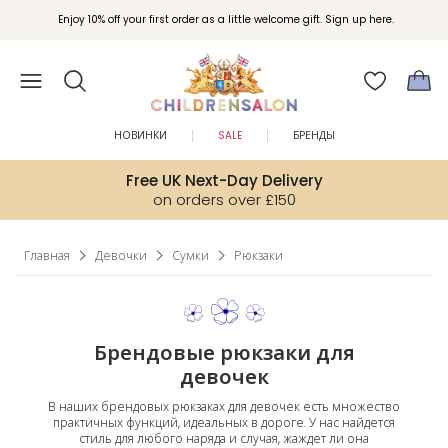
Вступайте в клуб Бонусы Childrensalon для эксклюзивных привилегий при
Enjoy 10% off your first order as a little welcome gift. Sign up here.
покупках.
НОВИНКИ
SALE
БРЕНДЫ
Free UK Next-Day Delivery
on orders over £150
Главная
Девочки
Сумки
Рюкзаки
Брендовые рюкзаки для
девочек
В наших брендовых рюкзаках для девочек есть множество
практичных функций, идеальных в дороге. У нас найдется
стиль для любого наряда и случая, жаждет ли она