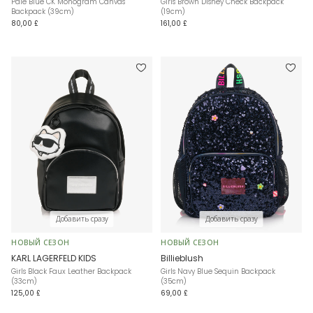
Pale Blue CK Monogram Canvas
Girls Brown Disney Check Backpack
Backpack (39cm)
(19cm)
80,00 £
161,00 £
Добавить сразу
Добавить сразу
НОВЫЙ СЕЗОН
НОВЫЙ СЕЗОН
KARL LAGERFELD KIDS
Billieblush
Girls Black Faux Leather Backpack
Girls Navy Blue Sequin Backpack
(33cm)
(35cm)
125,00 £
69,00 £