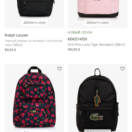
Добавить сразу
Добавить сразу
НОВЫЙ СЕЗОН
Ralph Lauren
KENZO KIDS
Черный рюкзак из канваса с логотипом
Girls Pink Lucky Tiger Backpack (38cm)
пони (45см)
190,00 £
80,00 £