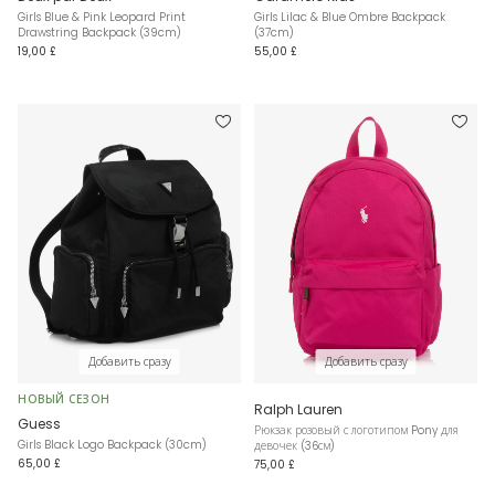
Girls Blue & Pink Leopard Print
Girls Lilac & Blue Ombre Backpack
Drawstring Backpack (39cm)
(37cm)
19,00 £
55,00 £
Добавить сразу
Добавить сразу
НОВЫЙ СЕЗОН
Ralph Lauren
Guess
Рюкзак розовый с логотипом Pony для
Girls Black Logo Backpack (30cm)
девочек (36см)
65,00 £
75,00 £