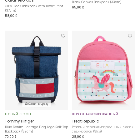
Caramelo Kids
Black Canvas Backpack (33cm)
Girls Black Backpack with Heart Print
65,00 £
(37cm)
58,00 £
Добавить сразу
НОВЫЙ СЕЗОН
ПЕРСОНАЛИЗИРОВАННЫЙ
Tommy Hilfiger
Treat Republic
Blue Denim Heritage Flag Logo Roll-Top
Розовый персонализированный рюкзак
Backpack (39cm)
с единорогом (31см)
70,00 £
28,00 £