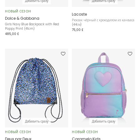
Добавить сразу
Добавить сразу
НОВЫЙ СЕЗОН
Lacoste
Dolce & Gabbana
Рюкзак чёрный с крокодилом из канваса
Girls Navy Blue Backpack with Red
(44см)
Poppy Print (41cm)
75,00 £
485,00 £
Добавить сразу
Добавить сразу
НОВЫЙ СЕЗОН
НОВЫЙ СЕЗОН
Deux par Deux
Caramelo Kids