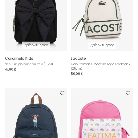
Добавить сразу
Добавить сразу
Caramelo Kids
Lacoste
Черный рюкзак с бантом (35см)
Ivory Canvas Crocodile Logo Backpack
(25cm)
47,00 £
50,00 £