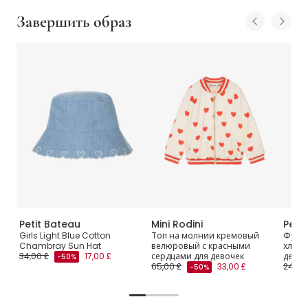
Завершить образ
Petit Bateau
Mini Rodini
Peti
Girls Light Blue Cotton
Топ на молнии кремовый
Футбо
Chambray Sun Hat
велюровый с красными
хлопк
34,00 £
17,00 £
сердцами для девочек
девоч
-50%
65,00 £
33,00 £
24,00
-50%