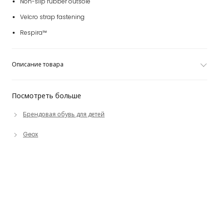
Non-slip rubber outsole
Velcro strap fastening
Respira™
Описание товара
Посмотреть больше
Брендовая обувь для детей
Geox