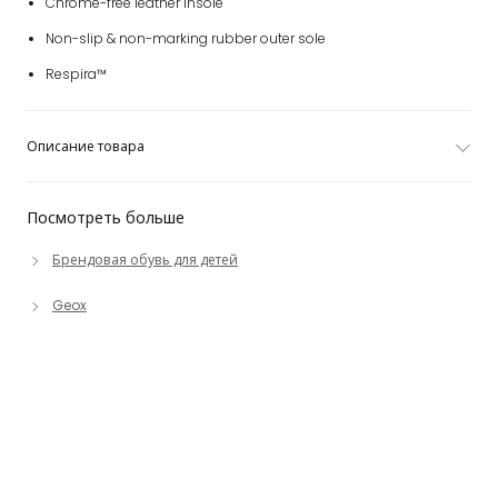
Chrome-free leather insole
Non-slip & non-marking rubber outer sole
Respira™
Описание товара
Посмотреть больше
Брендовая обувь для детей
Geox