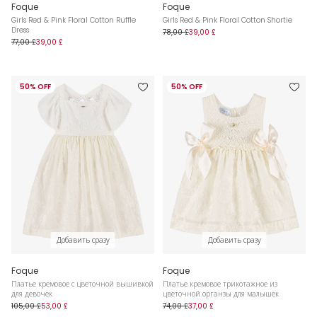
Foque
Foque
Girls Red & Pink Floral Cotton Ruffle
Girls Red & Pink Floral Cotton Shortie
Dress
78,00 £
39,00 £
77,00 £
39,00 £
50% OFF
50% OFF
Добавить сразу
Добавить сразу
Foque
Foque
Платье кремовое с цветочной вышивкой
Платье кремовое трикотажное из
для девочек
цветочной органзы для малышек
105,00 £
53,00 £
74,00 £
37,00 £