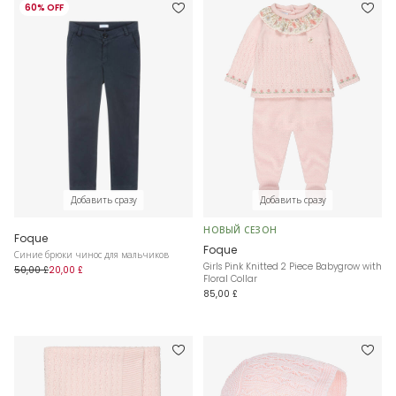
60% OFF
Добавить сразу
Добавить сразу
НОВЫЙ СЕЗОН
Foque
Foque
Синие брюки чинос для мальчиков
Girls Pink Knitted 2 Piece Babygrow with
50,00 £
20,00 £
Floral Collar
85,00 £