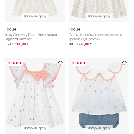
Добавить сразу
Добавить сразу
Foque
Foque
Baby Girls Ivory Floral Embroidered
Платье из хлопка кремово-розовое в
Organza Dress Set
цветочек для девочек
132,00 £
66,00 £
80,00 £
40,00 £
50% OFF
50% OFF
Добавить сразу
Добавить сразу