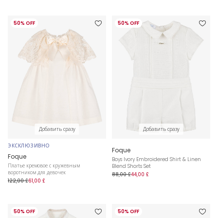
50% OFF
50% OFF
Добавить сразу
Добавить сразу
ЭКСКЛЮЗИВНО
Foque
Foque
Boys Ivory Embroidered Shirt & Linen
Платье кремовое с кружевным
Blend Shorts Set
воротником для девочек
88,00 £
44,00 £
122,00 £
61,00 £
50% OFF
50% OFF