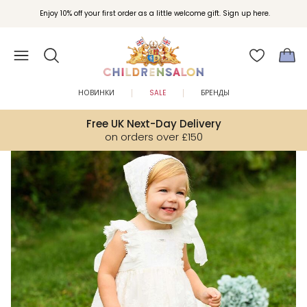
Вступайте в клуб Бонусы Childrensalon для эксклюзивных привилегий при
Enjoy 10% off your first order as a little welcome gift. Sign up here.
покупках.
НОВИНКИ
SALE
БРЕНДЫ
Free UK Next-Day Delivery
on orders over £150