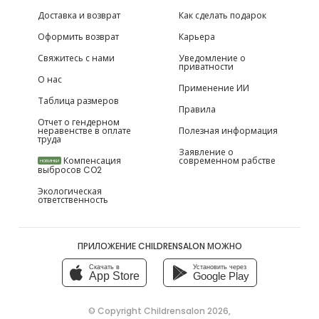
Доставка и возврат
Как сделать подарок
Оформить возврат
Карьера
Свяжитесь с нами
Уведомление о
приватности
О нас
Применение ИИ
Таблица размеров
Правила
Отчет о гендерном
неравенстве в оплате
Полезная информация
труда
Заявление о
Компенсация
современном рабстве
НОВИНКИ
выбросов CO2
Экологическая
ответственность
ПРИЛОЖЕНИЕ CHILDRENSALON МОЖНО
Скачать в
Установить через
App Store
Google Play
© Copyright
Childrensalon 2026
,