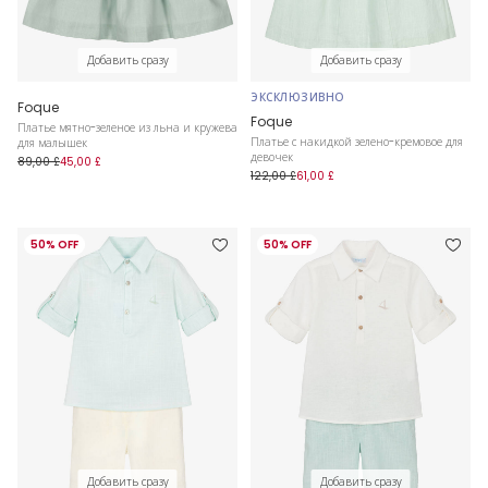
Добавить сразу
Добавить сразу
ЭКСКЛЮЗИВНО
Foque
Foque
Платье мятно-зеленое из льна и кружева
Платье с накидкой зелено-кремовое для
для малышек
девочек
89,00 £
45,00 £
122,00 £
61,00 £
50% OFF
50% OFF
Добавить сразу
Добавить сразу