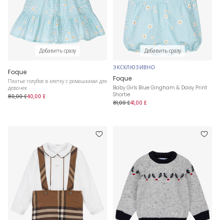
Добавить сразу
Добавить сразу
ЭКСКЛЮЗИВНО
Foque
Foque
Платье голубое в клетку с ромашками для
Baby Girls Blue Gingham & Daisy Print
девочек
Shortie
80,00 £
40,00 £
81,00 £
41,00 £