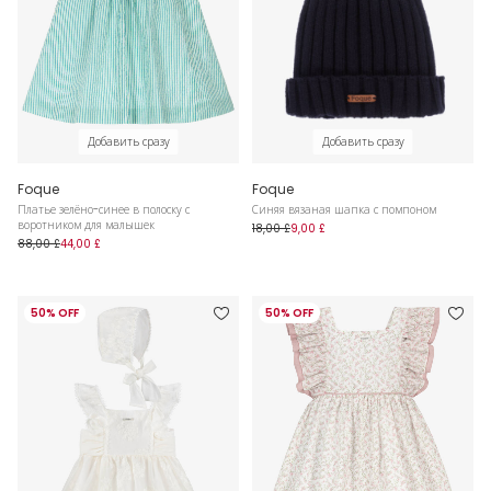
Добавить сразу
Добавить сразу
Foque
Foque
Платье зелёно-синее в полоску с
Синяя вязаная шапка с помпоном
воротником для малышек
18,00 £
9,00 £
88,00 £
44,00 £
50% OFF
50% OFF