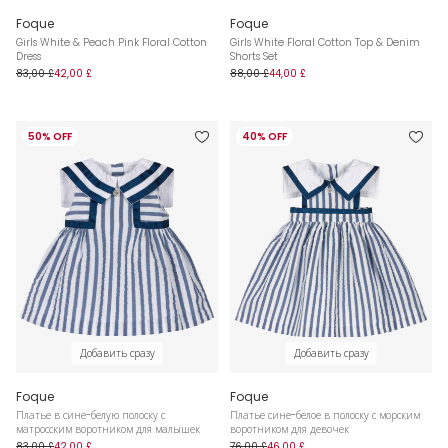
Foque
Foque
Girls White & Peach Pink Floral Cotton
Girls White Floral Cotton Top & Denim
Dress
Shorts Set
83,00 £
42,00 £
88,00 £
44,00 £
50% OFF
40% OFF
Добавить сразу
Добавить сразу
Foque
Foque
Платье в сине-белую полоску с
Платье сине-белое в полоску с морским
матросским воротником для малышек
воротником для девочек
83,00 £
42,00 £
76,00 £
46,00 £