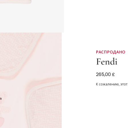
РАСПРОДАНО
Fendi
Одеяло розов
265,00 £
Fendi (80см)
К сожалению, этот