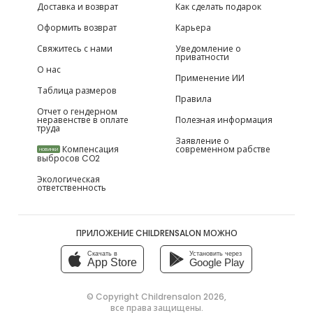
Доставка и возврат
Как сделать подарок
Оформить возврат
Карьера
Свяжитесь с нами
Уведомление о
приватности
О нас
Применение ИИ
Таблица размеров
Правила
Отчет о гендерном
неравенстве в оплате
Полезная информация
труда
Заявление о
Компенсация
современном рабстве
НОВИНКИ
выбросов CO2
Экологическая
ответственность
ПРИЛОЖЕНИЕ CHILDRENSALON МОЖНО
Скачать в
Установить через
App Store
Google Play
© Copyright
Childrensalon 2026
,
все права защищены.