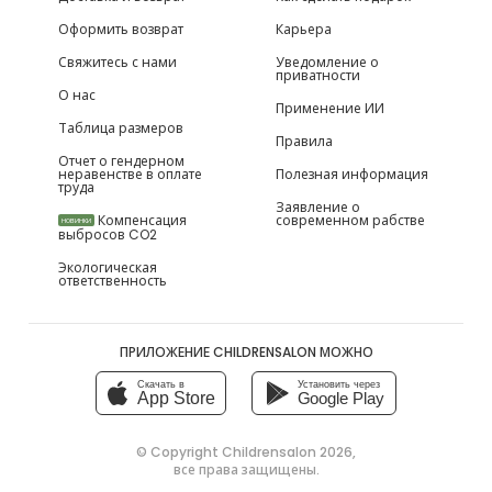
Оформить возврат
Карьера
Свяжитесь с нами
Уведомление о
приватности
О нас
Применение ИИ
Таблица размеров
Правила
Отчет о гендерном
неравенстве в оплате
Полезная информация
труда
Заявление о
Компенсация
современном рабстве
НОВИНКИ
выбросов CO2
Экологическая
ответственность
ПРИЛОЖЕНИЕ CHILDRENSALON МОЖНО
Скачать в
Установить через
App Store
Google Play
© Copyright
Childrensalon 2026
,
все права защищены.