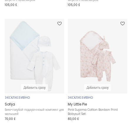
105,00 £
105,00 £
Добавить сразу
Добавить сразу
ЭКСКЛЮЗИВНО
ЭКСКЛЮЗИВНО
Sofija
My Little Pie
Бело-голубой подарочноый комплект для
Pink Supima Cotton Bonbon Print
малышей
Babysuit Set
70,00 £
83,00 £