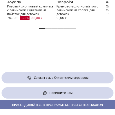
Joyday
Bonpoint
Agat
Розовый хлопковый комплект
Кремово-золотистый топ с
Girls 
с легинсами с цветами из
легинсами из хлопка для
Cotto
пайеток для девочек
девочек
36,00
75,00 £
38,00 £
91,00 £
-50%
Свяжитесь с Клиентским сервисом
Напишите нам
ПРИСОЕДИНЯЙТЕСЬ К ПРОГРАММЕ БОНУСЫ CHILDRENSALON