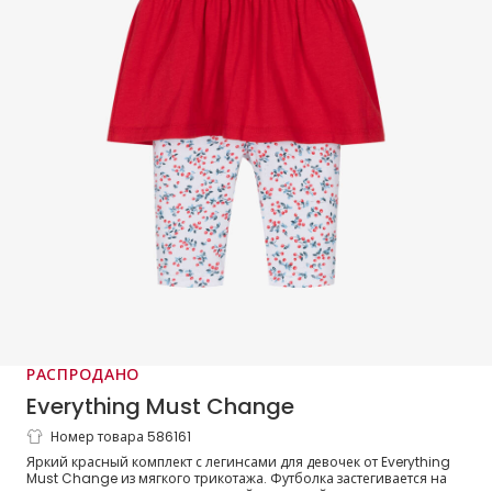
РАСПРОДАНО
Everything Must Change
Номер товара 586161
Комплект с красным топом и красными
Яркий красный комплект с легинсами для девочек от Everything
легинсами из хлопка с вишневым
Must Change из мягкого трикотажа. Футболка застегивается на