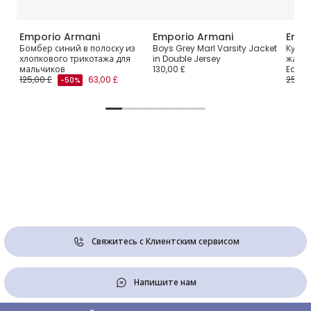
Emporio Armani
Emporio Armani
Empo
ая
Бомбер синий в полоску из
Boys Grey Marl Varsity Jacket
Куртк
хлопкового трикотажа для
in Double Jersey
жакка
мальчиков
130,00 £
Eagle
125,00 £
63,00 £
250,0
-50%
Свяжитесь с Клиентским сервисом
Напишите нам