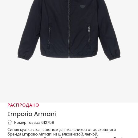
РАСПРОДАНО
Emporio Armani
Номер товара 612758
Куртка с капюшоном синяя из
Синяя куртка с капюшоном для мальчиков от роскошного
микротвила с логотипом Eagle для
бренда Emporio Armani из шелковистой, легкой,