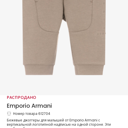
РАСПРОДАНО
Emporio Armani
Номер товара 612704
Джоггеры бежевые хлопковые с
Бежевые джоггеры для малышей от Emporio Armani с
логотипом для мальчиков
вертикальной логотипной надписью на одной стороне. Эти