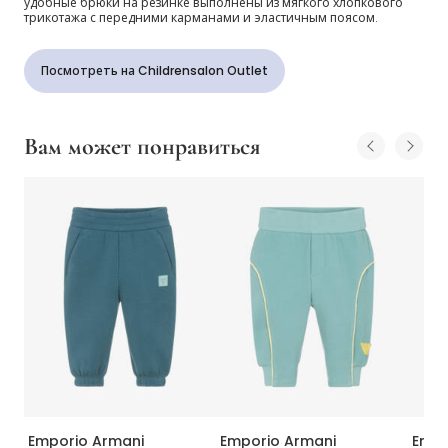
удобные брюки на резинке выполнены из мягкого хлопкового
трикотажа с передними карманами и эластичным поясом.
Посмотреть на Childrensalon Outlet
Вам может понравиться
Emporio Armani
Emporio Armani
Empo