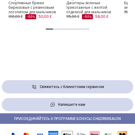
Спортивные брюки
Джоггеры зеленые
Брюки
бирюзовые с резиновым
трикотажные с желтой
зелен
логотипом для мальчиков
отделкой для мальчиков
155,00
100,00 £
50,00 £
115,00 £
58,00 £
-50%
-50%
Свяжитесь с Клиентским сервисом
Напишите нам
ПРИСОЕДИНЯЙТЕСЬ К ПРОГРАММЕ БОНУСЫ CHILDRENSALON