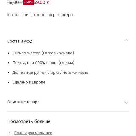
Платье розовое из кружева с белым бантом для
118,00 £
59,00 £
-50%
малышек
К сожалению, этот товар распродан.
Состав и уход
100% полиэстер (мягкое кружево)
Подкладка из 100% хлопка (гладкая)
Деликатная ручная стирка / не замачивать
Сделано в Европе
Описание товара
Посмотреть больше
Платья для малышек