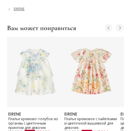
EIRENE
Вам может понравиться
EIRENE
EIRENE
EIRE
е
Платье кремово-голубое из
Платье кремовое с пайетками
Плать
органзы с цветочным
и цветочной вышивкой для
цвето
принтом для девочек
девочек
девоч